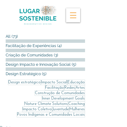
All
(73)
73 posts
Facilitação de Experiências
(4)
4 posts
Criação de Comunidades
(3)
3 posts
Design Impacto e Innovação Social
(5)
5 posts
Design Estratégico
(5)
5 posts
Design estratégico
Impacto Social
Educação
Facilitação
Redes
Artes
Construção de Comunidades
Inner Development Goals
Nature Climate Solutions
Coaching
Impacto Coletivo
Juventude
Mulheres
Povos Indígenas e Comunidades Locais