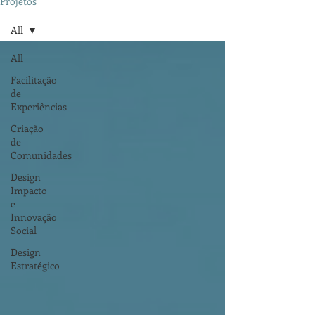
Projetos
All
All
Facilitação
de
Experiências
Criação
de
Comunidades
Design
Impacto
e
Innovação
Social
Design
Estratégico