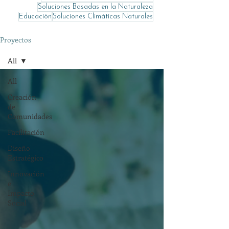
Soluciones Basadas en la Naturaleza
Educación
Soluciones Climáticas Naturales
Proyectos
All
All
Creación
de
Comunidades
Facilitación
Diseño
Estratégico
Innovación
e
Impacto
Social