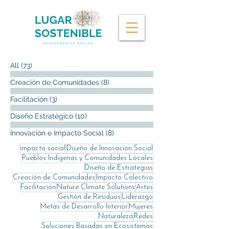
All
(73)
73 entradas
Creación de Comunidades
(8)
8 entradas
Facilitación
(3)
3 entradas
Diseño Estratégico
(10)
10 entradas
Innovación e Impacto Social
(8)
8 entradas
impacto social
Diseño de Innovación Social
Pueblos Indígenas y Comunidades Locales
Diseño de Estrategias
Creación de Comunidades
Impacto Colectivo
Facilitación
Nature Climate Solutions
Artes
Gestión de Residuos
Liderazgo
Metas de Desarrollo Interior
Mujeres
Naturaleza
Redes
Soluciones Basadas en Ecosistemas