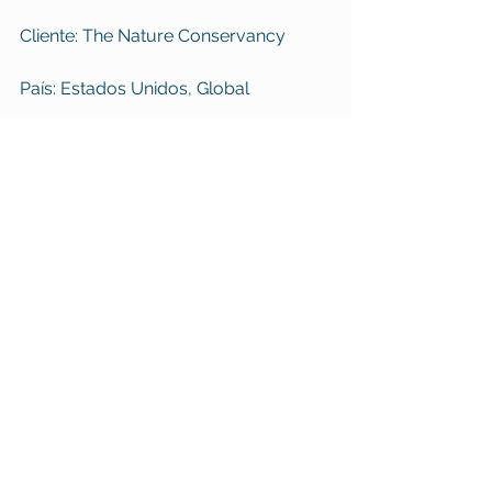
Cliente: The Nature Conservancy
País: Estados Unidos, Global
Data: 2023
Tags:
Design estratégico
Impacto Social
Educação
Facilitação
Redes
Nature Climate Solutions
Design Estratégico
Criação de Comunidades
Facilitação de Experiências
Ver tudo
Posts recentes