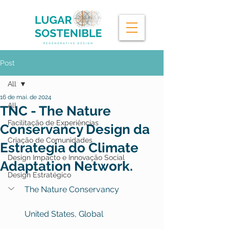
Post
All
16 de mai. de 2024
All
TNC - The Nature
Facilitação de Experiências
Conservancy Design da
Criação de Comunidades
Estrategia do Climate
Design Impacto e Innovação Social
Adaptation Network.
Design Estratégico
The Nature Conservancy
United States, Global