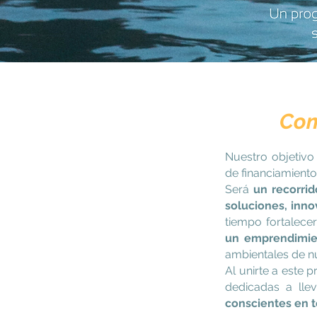
Com
Nuestro objetivo
de financiamiento
Será
un recorri
soluciones, inno
tiempo fortalece
un emprendimie
ambientales de nu
Al unirte a este 
dedicadas a llev
conscientes en t