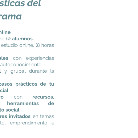
sticas del
rama
nline
 de
12 alumnos.
estudio online, (8 horas
ales
con experiencias
 autoconocimiento
l
y grupal durante la
pasos prácticos de tu
cial
co
con
recursos,
y herramientas de
o social
res invitados
en temas
to, emprendimiento e