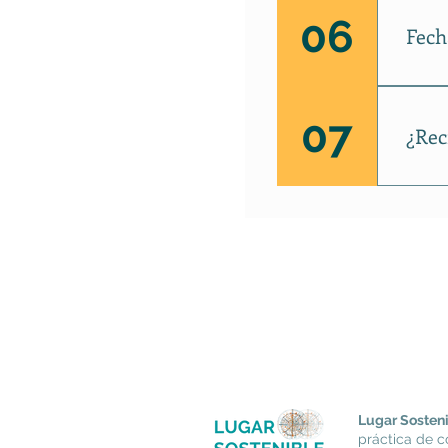
materi
06
Fech
individ
El pla
¡Estén
07
¿Rec
Sí, lo
Consci
Lugar Sosten
práctica de c