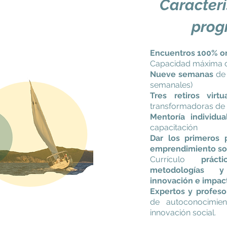
Caracterí
prog
Encuentros 100% o
Capacidad máxima
Nueve semanas
de 
semanales)
Tres retiros virtu
transformadoras de
Mentoría individua
capacitación
Dar los primeros 
emprendimiento so
Currículo
prácti
metodologías 
innovación e impact
Expertos y profeso
de autoconocimien
innovación social.