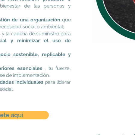
ienestar de las personas y
tión de una organización
que
necesidad social o ambiental;
s
y la cadena de suministro para
cial y minimizar el uso de
cio sostenible, replicable y
eriores esenciales
, tu fuerza,
fase de implementación.
idades individuales
para liderar
social.
bete aquí